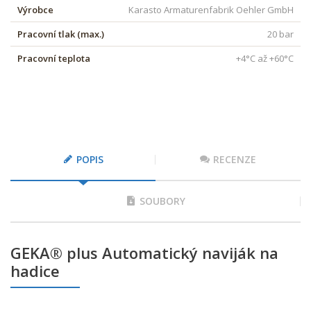
Výrobce
Karasto Armaturenfabrik Oehler GmbH
Pracovní tlak (max.)
20 bar
Pracovní teplota
+4°C až +60°C
POPIS
RECENZE
SOUBORY
GEKA® plus Automatický naviják na
hadice