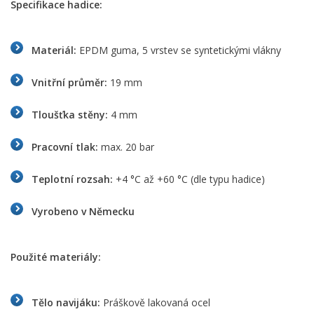
Specifikace hadice:
Materiál:
EPDM guma, 5 vrstev se syntetickými vlákny
Vnitřní průměr:
19 mm
Tloušťka stěny:
4 mm
Pracovní tlak:
max. 20 bar
Teplotní rozsah:
+4 °C až +60 °C (dle typu hadice)
Vyrobeno v Německu
Použité materiály:
Tělo navijáku:
Práškově lakovaná ocel