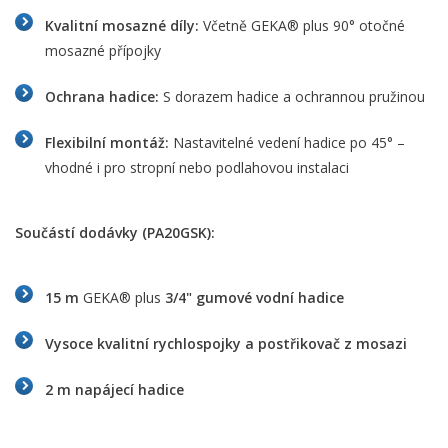
Kvalitní mosazné díly:
Včetně GEKA® plus 90° otočné
mosazné přípojky
Ochrana hadice:
S dorazem hadice a ochrannou pružinou
Flexibilní montáž:
Nastavitelné vedení hadice po 45° –
vhodné i pro stropní nebo podlahovou instalaci
Součástí dodávky (PA20GSK):
15 m
GEKA® plus
3/4" gumové vodní hadice
Vysoce kvalitní rychlospojky a postřikovač z mosazi
2 m napájecí hadice