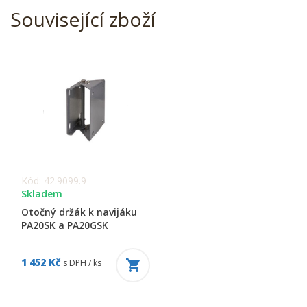
Související zboží
Kód: 42.9099.9
Skladem
Otočný držák k navijáku
PA20SK a PA20GSK
1 452 Kč
s DPH / ks