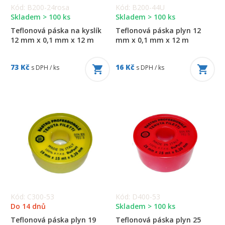
Kód: B200-24rosa
Kód: B200-44U
Skladem > 100 ks
Skladem > 100 ks
Teflonová páska na kyslík
Teflonová páska plyn 12
12 mm x 0,1 mm x 12 m
mm x 0,1 mm x 12 m
73 Kč
16 Kč
s DPH / ks
s DPH / ks
Kód: C300-53
Kód: D400-53
Do 14 dnů
Skladem > 100 ks
Teflonová páska plyn 19
Teflonová páska plyn 25