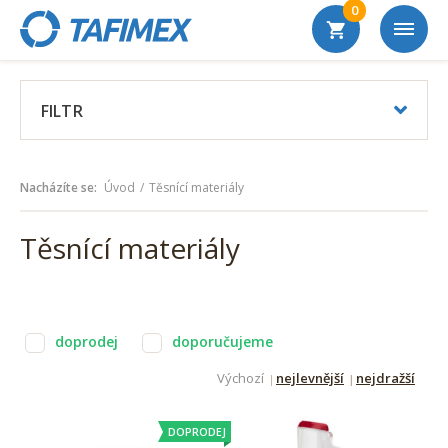
0
FILTR
Nacházíte se:
Úvod
Těsnící materiály
Těsnící materiály
doprodej
doporučujeme
Výchozí
nejlevnější
nejdražší
DOPRODEJ