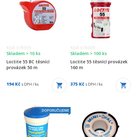
Kód: 676059
Kód: 676009
Skladem > 10 ks
Skladem > 100 ks
Loctite 55 BC těsnící
Loctite 55 těsnící provázek
provázek 50 m
160 m
194 Kč
375 Kč
s DPH / ks
s DPH / ks
DOPORUČUJEME