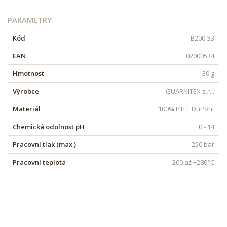
PARAMETRY
Kód
B200-53
EAN
02000534
Hmotnost
30 g
Výrobce
GUARNITEX s.r.l.
Materiál
100% PTFE DuPont
Chemická odolnost pH
0 - 14
Pracovní tlak (max.)
250 bar
Pracovní teplota
-200 až +280°C