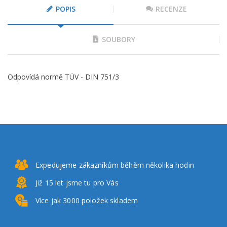
POPIS
RECENZE
SOUBORY
Odpovídá normě TÜV - DIN 751/3
Expedujeme zákazníkům
běhěm několika hodin
Již 15 let
jsme tu pro Vás
Více jak 3000
položek skladem