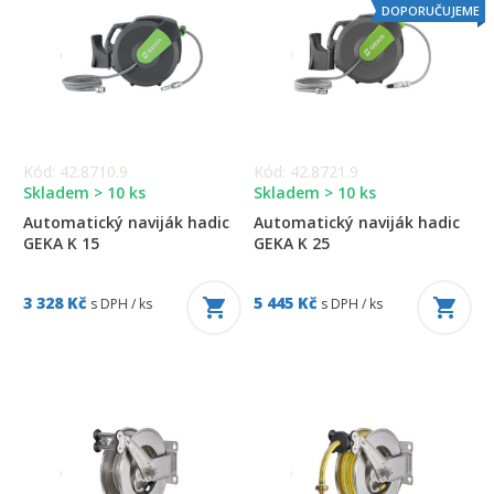
DOPORUČUJEME
Kód: 42.8710.9
Kód: 42.8721.9
Skladem > 10 ks
Skladem > 10 ks
Automatický naviják hadic
Automatický naviják hadic
GEKA K 15
GEKA K 25
3 328 Kč
5 445 Kč
s DPH / ks
s DPH / ks