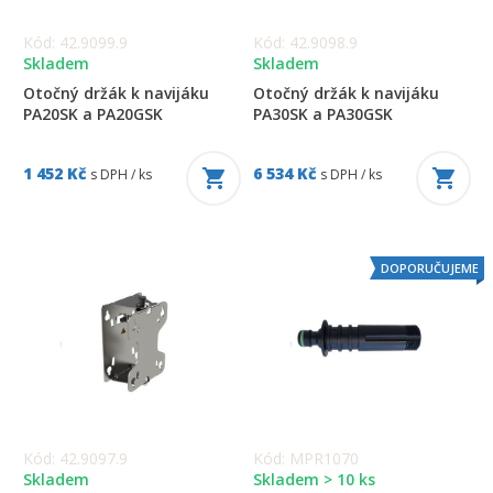
Kód: 42.9099.9
Kód: 42.9098.9
Skladem
Skladem
Otočný držák k navijáku
Otočný držák k navijáku
PA20SK a PA20GSK
PA30SK a PA30GSK
1 452 Kč
6 534 Kč
s DPH / ks
s DPH / ks
DOPORUČUJEME
Kód: 42.9097.9
Kód: MPR1070
Skladem
Skladem > 10 ks