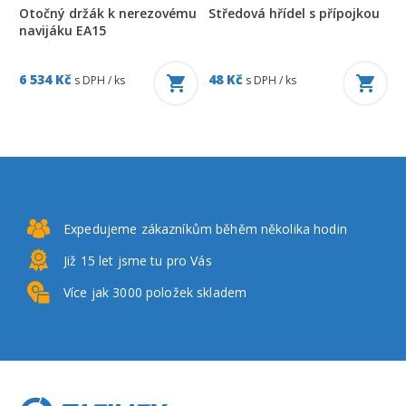
Otočný držák k nerezovému
Středová hřídel s přípojkou
navijáku EA15
6 534 Kč
48 Kč
s DPH / ks
s DPH / ks
Expedujeme zákazníkům
běhěm několika hodin
Již 15 let
jsme tu pro Vás
Více jak 3000
položek skladem