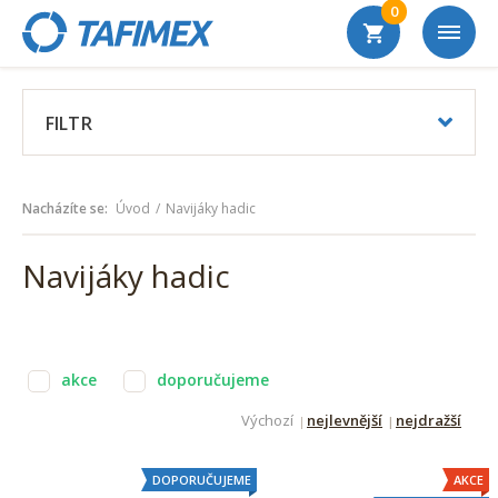
0
FILTR
Nacházíte se:
Úvod
Navijáky hadic
Navijáky hadic
akce
doporučujeme
Výchozí
nejlevnější
nejdražší
DOPORUČUJEME
AKCE