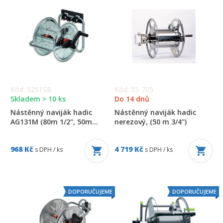
Kód: 5251SB
Kód: 55-705
Skladem > 10 ks
Do 14 dnů
Nástěnný naviják hadic
Nástěnný naviják hadic
AG131M (80m 1/2", 50m...
nerezový, (50 m 3/4")
968 Kč
4 719 Kč
s DPH / ks
s DPH / ks
DOPORUČUJEME
DOPORUČUJEME