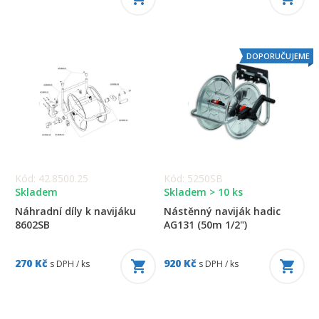
DOPORUČUJEME
Kód: 42.8500.25
Kód: 5250SB
Skladem
Skladem > 10 ks
Náhradní díly k navijáku
Nástěnný naviják hadic
8602SB
AG131 (50m 1/2")
270 Kč
920 Kč
s DPH / ks
s DPH / ks