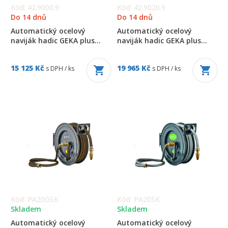
Kód: 42.9000.9
Kód: 42.9020.9
Do 14 dnů
Do 14 dnů
Automatický ocelový
Automatický ocelový
naviják hadic GEKA plus...
naviják hadic GEKA plus...
15 125 Kč
19 965 Kč
s DPH / ks
s DPH / ks
Kód: PA20GSK
Kód: PA20SK
Skladem
Skladem
Automatický ocelový
Automatický ocelový