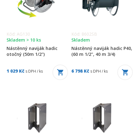
Kód: AG130
Kód: 8602SB
Skladem > 10 ks
Skladem
Nástěnný naviják hadic
Nástěnný naviják hadic P40,
otočný (50m 1/2")
(60 m 1/2", 40 m 3/4)
1 029 Kč
6 798 Kč
s DPH / ks
s DPH / ks