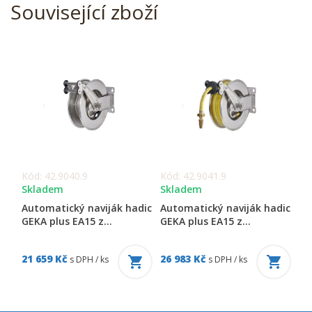
Související zboží
Kód: 42.9040.9
Kód: 42.9041.9
Skladem
Skladem
Automatický naviják hadic
Automatický naviják hadic
GEKA plus EA15 z...
GEKA plus EA15 z...
21 659 Kč
26 983 Kč
s DPH / ks
s DPH / ks