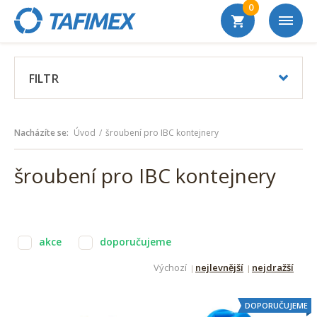
0
FILTR
Nacházíte se:
Úvod
šroubení pro IBC kontejnery
šroubení pro IBC kontejnery
akce
doporučujeme
Výchozí
nejlevnější
nejdražší
DOPORUČUJEME