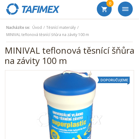
0
Nacházíte se:
Úvod
Těsnící materiály
MINIVAL teflonová těsnící šňůra na závity 100 m
MINIVAL teflonová těsnící šňůra
na závity 100 m
DOPORUČUJEME