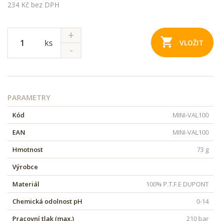
234 Kč bez DPH
ks
VLOŽIT
PARAMETRY
Kód
MINI-VAL100
EAN
MINI-VAL100
Hmotnost
73 g
Výrobce
Materiál
100% P.T.F.E DUPONT
Chemická odolnost pH
0-14
Pracovní tlak (max.)
210 bar