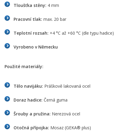
Tloušťka stěny:
4 mm
Pracovní tlak:
max. 20 bar
Teplotní rozsah:
+4 °C až +60 °C (dle typu hadice)
Vyrobeno v Německu
Použité materiály:
Tělo navijáku:
Práškově lakovaná ocel
Doraz hadice:
Černá guma
Šrouby a pružina:
Nerezová ocel
Otočná přípojka:
Mosaz (GEKA® plus)