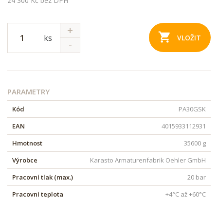
24 300 Kč bez DPH
ks
VLOŽIT
PARAMETRY
Kód
PA30GSK
EAN
4015933112931
Hmotnost
35600 g
Výrobce
Karasto Armaturenfabrik Oehler GmbH
Pracovní tlak (max.)
20 bar
Pracovní teplota
+4°C až +60°C