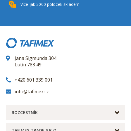
Více jak 3000
položek skladem
Jana Sigmunda 304
Lutín 783 49
+420 601 339 001
info@tafimex.cz
ROZCESTNÍK
TAFIMEX TRADE S.R.O.