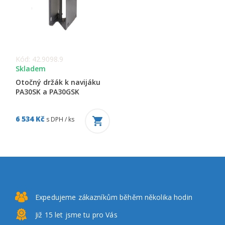
Kód: 42.9098.9
Skladem
Otočný držák k navijáku
PA30SK a PA30GSK
6 534 Kč
s DPH / ks
Expedujeme zákazníkům
běhěm několika hodin
Již 15 let
jsme tu pro Vás