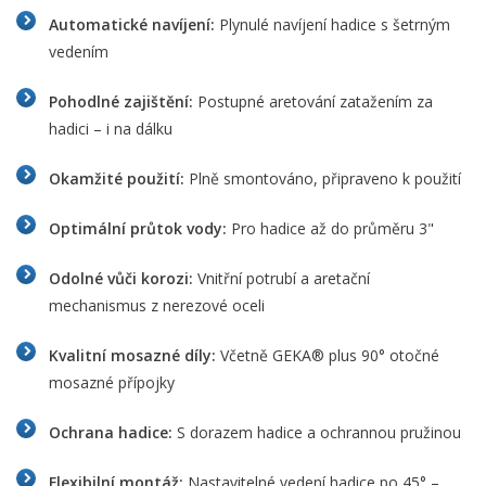
Automatické navíjení:
Plynulé navíjení hadice s šetrným
vedením
Pohodlné zajištění:
Postupné aretování zatažením za
hadici – i na dálku
Okamžité použití:
Plně smontováno, připraveno k použití
Optimální průtok vody:
Pro hadice až do průměru 3"
Odolné vůči korozi:
Vnitřní potrubí a aretační
mechanismus z nerezové oceli
Kvalitní mosazné díly:
Včetně GEKA® plus 90° otočné
mosazné přípojky
Ochrana hadice:
S dorazem hadice a ochrannou pružinou
Flexibilní montáž:
Nastavitelné vedení hadice po 45° –