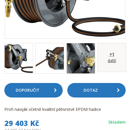
+1
další
DOPORUČIT
DOTAZ
Profi naviják včetně kvalitní pětivrstvé EPDM hadice
29 403 Kč
Skladem