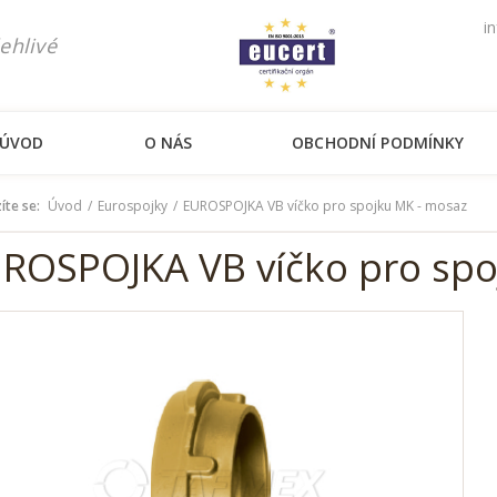
i
ehlivé
ÚVOD
O NÁS
OBCHODNÍ PODMÍNKY
íte se:
Úvod
Eurospojky
EUROSPOJKA VB víčko pro spojku MK - mosaz
ROSPOJKA VB víčko pro spo