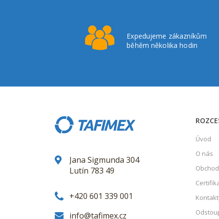
Expedujeme zákazníkům
běhěm několika hodin
ROZCE
Úvod
O nás
Jana Sigmunda 304
Obchod
Lutín 783 49
Certifik
+420 601 339 001
Kontakt
Odstoup
info@tafimex.cz