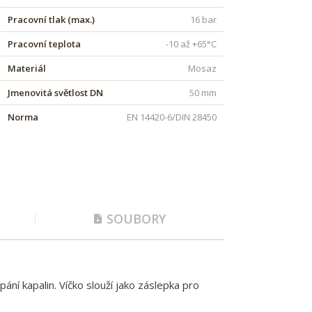
Pracovní tlak (max.)
16 bar
Pracovní teplota
-10 až +65°C
Materiál
Mosaz
Jmenovitá světlost DN
50 mm
Norma
EN 14420-6/DIN 28450
SOUBORY
í kapalin. Víčko slouží jako záslepka pro