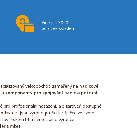
Více jak 3000
položek skladem
pecializovaný velkoobchod zaměřený na
hadicové
í a
komponenty pro spojování hadic a potrubí
.
é pro profesionální nasazení, ale zároveň dostupné
odavateli jsou výrobci patřící ke špičce ve svém
 slovenském trhu německého výrobce
hler GmbH
.