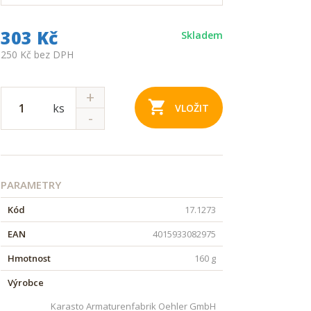
303 Kč
Skladem
250 Kč bez DPH
ks
VLOŽIT
PARAMETRY
Kód
17.1273
EAN
4015933082975
Hmotnost
160 g
Výrobce
Karasto Armaturenfabrik Oehler GmbH