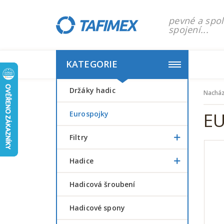
pevné a spol
spojení...
KATEGORIE
Držáky hadic
Nacház
EU
Eurospojky
Filtry
Hadice
Hadicová šroubení
Hadicové spony