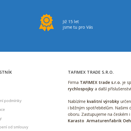
Již 15 let
jsme tu pro Vás
STNÍK
TAFIMEX TRADE S.R.O.
Firma
TAFIMEX trade s.r.o.
je s
rychlospojky
a další příslušenstv
ní podmínky
Nabízíme
kvalitní výrobky
určen
i běžným spotřebitelům. Našimi d
ace
oboru. Zastupujeme na českém i
y
Karasto Armaturenfabrik Oe
ení od smlouvy