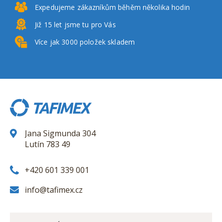
Expedujeme zákazníkům
běhěm několika hodin
Již 15 let
jsme tu pro Vás
Více jak 3000
položek skladem
Jana Sigmunda 304
Lutín 783 49
+420 601 339 001
info@tafimex.cz