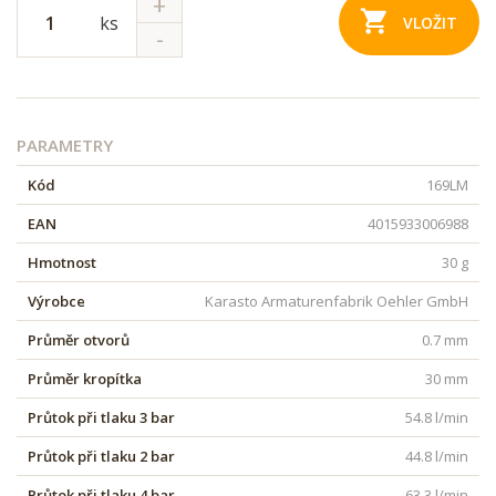
ks
VLOŽIT
PARAMETRY
Kód
169LM
EAN
4015933006988
Hmotnost
30 g
Výrobce
Karasto Armaturenfabrik Oehler GmbH
Průměr otvorů
0.7 mm
Průměr kropítka
30 mm
Průtok při tlaku 3 bar
54.8 l/min
Průtok při tlaku 2 bar
44.8 l/min
Průtok při tlaku 4 bar
63.3 l/min