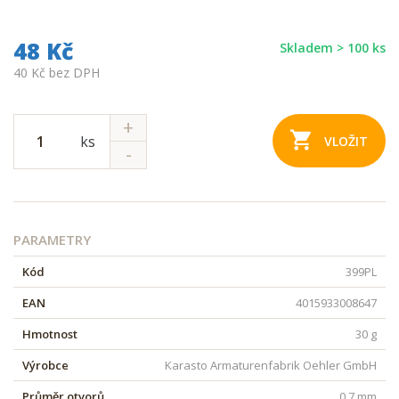
48 Kč
Skladem > 100 ks
40 Kč bez DPH
ks
VLOŽIT
PARAMETRY
Kód
399PL
EAN
4015933008647
Hmotnost
30 g
Výrobce
Karasto Armaturenfabrik Oehler GmbH
Průměr otvorů
0.7 mm