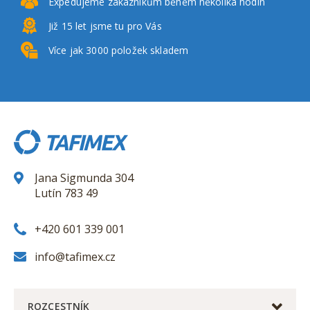
Expedujeme zákazníkům
běhěm několika hodin
Již 15 let
jsme tu pro Vás
Více jak 3000
položek skladem
Jana Sigmunda 304
Lutín 783 49
+420 601 339 001
info@tafimex.cz
ROZCESTNÍK