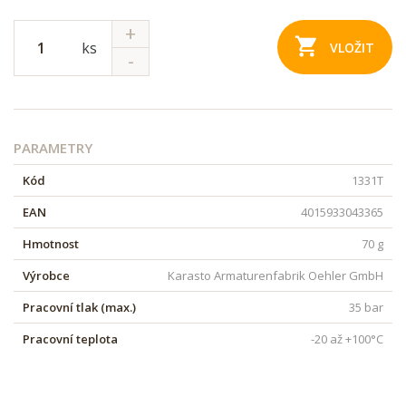
ks
VLOŽIT
PARAMETRY
Kód
1331T
EAN
4015933043365
Hmotnost
70 g
Výrobce
Karasto Armaturenfabrik Oehler GmbH
Pracovní tlak (max.)
35 bar
Pracovní teplota
-20 až +100°C