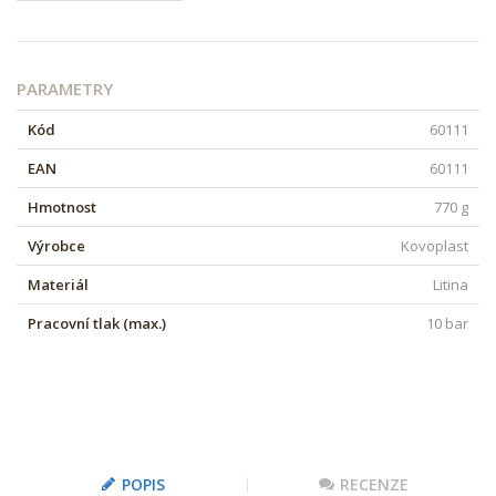
PARAMETRY
Kód
60111
EAN
60111
Hmotnost
770 g
Výrobce
Kovoplast
Materiál
Litina
Pracovní tlak (max.)
10 bar
POPIS
RECENZE