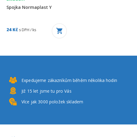
Spojka Normaplast Y
24 Kč
s DPH / ks
Expedujeme zákazníkům
běhěm několika hodin
Již 15 let
jsme tu pro Vás
Více jak 3000
položek skladem