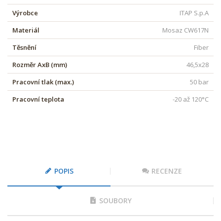
Výrobce
ITAP S.p.A
Materiál
Mosaz CW617N
Těsnění
Fiber
Rozměr AxB (mm)
46,5x28
Pracovní tlak (max.)
50 bar
Pracovní teplota
-20 až 120°C
POPIS
RECENZE
SOUBORY