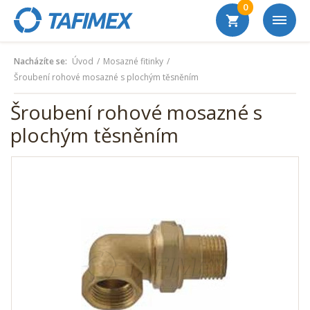
0
Nacházíte se:
Úvod
Mosazné fitinky
Šroubení rohové mosazné s plochým těsněním
Šroubení rohové mosazné s
plochým těsněním