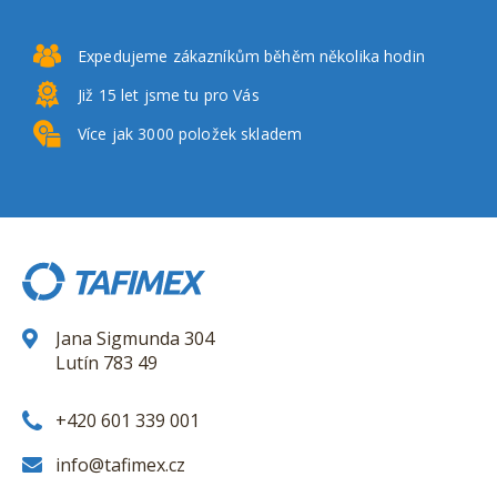
Expedujeme zákazníkům
běhěm několika hodin
Již 15 let
jsme tu pro Vás
Více jak 3000
položek skladem
Jana Sigmunda 304
Lutín 783 49
+420 601 339 001
info@tafimex.cz