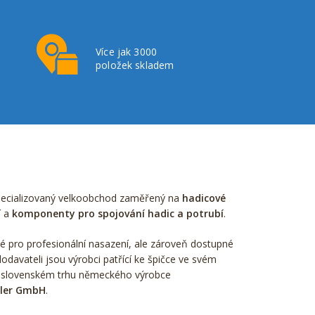
Více jak 3000
položek skladem
pecializovaný velkoobchod zaměřený na
hadicové
í a
komponenty pro spojování hadic a potrubí
.
é pro profesionální nasazení, ale zároveň dostupné
odavateli jsou výrobci patřící ke špičce ve svém
 slovenském trhu německého výrobce
hler GmbH
.