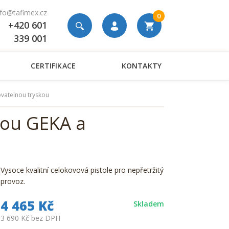
nfo@tafimex.cz
0
+420 601
339 001
CERTIFIKACE
KONTAKTY
ovatelnou tryskou
jkou GEKA a
Vysoce kvalitní celokovová pistole pro nepřetržitý
provoz.
4 465 Kč
Skladem
3 690 Kč bez DPH