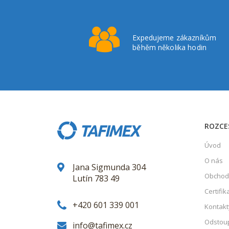
Expedujeme zákazníkům
běhěm několika hodin
ROZCE
Úvod
O nás
Jana Sigmunda 304
Obchod
Lutín 783 49
Certifik
+420 601 339 001
Kontakt
Odstoup
info@tafimex.cz