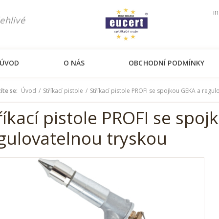
i
ehlivé
ÚVOD
O NÁS
OBCHODNÍ PODMÍNKY
íte se:
Úvod
Stříkací pistole
Stříkací pistole PROFI se spojkou GEKA a regul
říkací pistole PROFI se spo
gulovatelnou tryskou