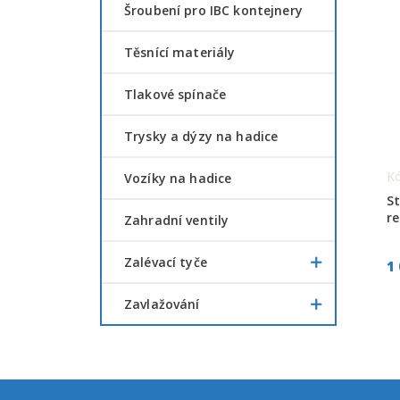
šroubení pro IBC kontejnery
Těsnící materiály
Tlakové spínače
Trysky a dýzy na hadice
Kó
Vozíky na hadice
St
re
Zahradní ventily
Zalévací tyče
1
Zavlažování