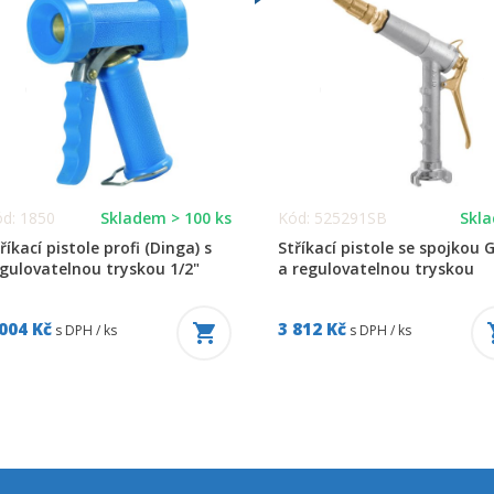
d: 1850
Skladem > 100 ks
Kód: 525291SB
Skl
říkací pistole profi (Dinga) s
Stříkací pistole se spojkou 
gulovatelnou tryskou 1/2"
a regulovatelnou tryskou
 004 Kč
3 812 Kč
s DPH / ks
s DPH / ks