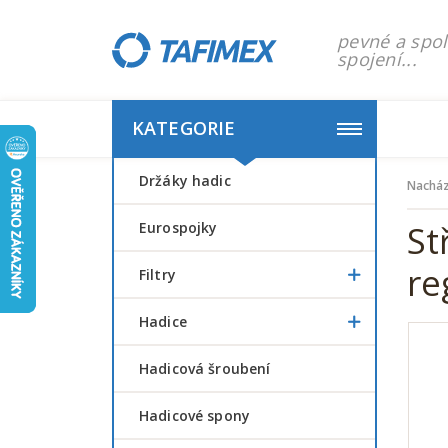
pevné a spol
spojení...
KATEGORIE
Držáky hadic
Nacház
St
Eurospojky
re
Filtry
Hadice
Hadicová šroubení
Hadicové spony