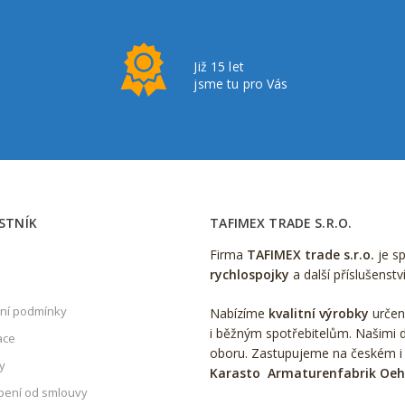
Již 15 let
jsme tu pro Vás
STNÍK
TAFIMEX TRADE S.R.O.
Firma
TAFIMEX trade s.r.o.
je s
rychlospojky
a další příslušenstv
ní podmínky
Nabízíme
kvalitní výrobky
určen
i běžným spotřebitelům. Našimi d
ace
oboru. Zastupujeme na českém i
y
Karasto Armaturenfabrik Oe
ení od smlouvy