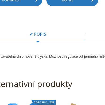
DOPORUČIT
DOTAZ
POPIS
ovatelná chromovaná tryska. Možnost regulace od jemného mlže
ternativní produkty
DOPORUČUJEME