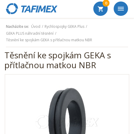
0
Nacházíte se:
Úvod
Rychlospojky GEKA Plus
GEKA PLUS náhradní těsnění
Těsnění ke spojkám GEKA s přítlačnou matkou NBR
Těsnění ke spojkám GEKA s
přítlačnou matkou NBR