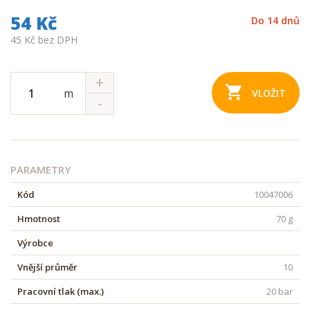
54 Kč
Do 14 dnů
45 Kč bez DPH
m
VLOŽIT
PARAMETRY
Kód
10047006
Hmotnost
70 g
Výrobce
Vnější průměr
10
Pracovní tlak (max.)
20 bar