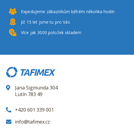
Expedujeme zákazníkům
běhěm několika hodin
Již 15 let
jsme tu pro Vás
Více jak 3000
položek skladem
Jana Sigmunda 304
Lutín 783 49
+420 601 339 001
info@tafimex.cz