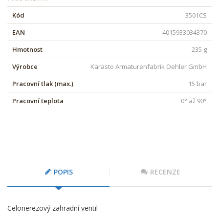
Kód
3501CS
EAN
4015933034370
Hmotnost
235 g
Výrobce
Karasto Armaturenfabrik Oehler GmbH
Pracovní tlak (max.)
15 bar
Pracovní teplota
0° až 90°
POPIS
RECENZE
Celonerezový zahradní ventil