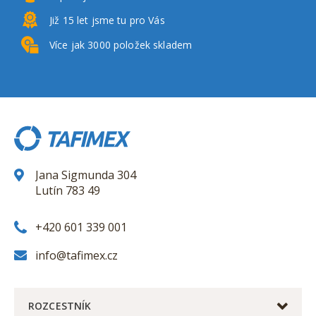
Již 15 let
jsme tu pro Vás
Více jak 3000
položek skladem
Jana Sigmunda 304
Lutín 783 49
+420 601 339 001
info@tafimex.cz
ROZCESTNÍK