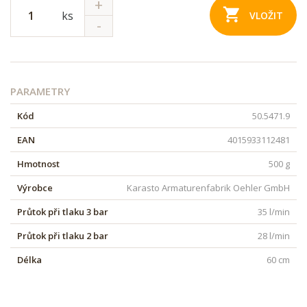
ks
VLOŽIT
PARAMETRY
Kód
50.5471.9
EAN
4015933112481
Hmotnost
500 g
Výrobce
Karasto Armaturenfabrik Oehler GmbH
Průtok při tlaku 3 bar
35 l/min
Průtok při tlaku 2 bar
28 l/min
Délka
60 cm