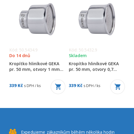
Kód: 50.5434.9
Kód: 50.5432.9
Do 14 dnů
Skladem
Kropítko hliníkové GEKA
Kropítko hliníkové GEKA
pr. 50 mm, otvory 1 mm...
pr. 50 mm, otvory 0,7...
339 Kč
339 Kč
s DPH / ks
s DPH / ks
Expedujeme zákazníkům
běhěm několika hodin