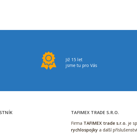
Již 15 let
jsme tu pro Vás
STNÍK
TAFIMEX TRADE S.R.O.
Firma
TAFIMEX trade s.r.o.
je s
rychlospojky
a další příslušenstv