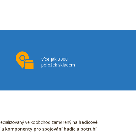
Více jak 3000
položek skladem
pecializovaný velkoobchod zaměřený na
hadicové
í a
komponenty pro spojování hadic a potrubí
.