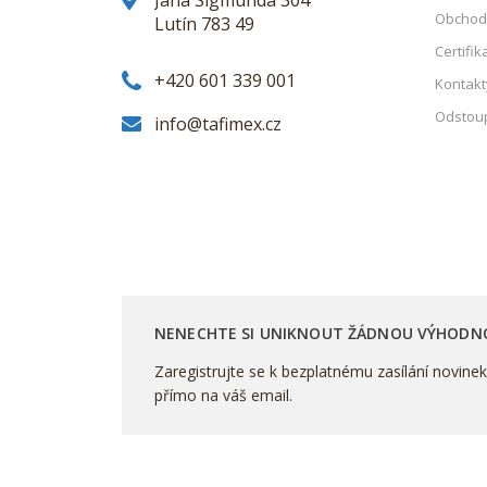
Obchod
Lutín 783 49
Certifik
+420 601 339 001
Kontakt
Odstoup
info@tafimex.cz
NENECHTE SI UNIKNOUT ŽÁDNOU VÝHODN
Zaregistrujte se k bezplatnému zasílání novine
přímo na váš email.