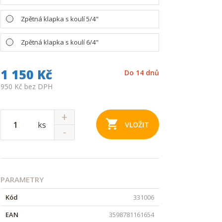
Zpětná klapka s koulí 5/4"
Zpětná klapka s koulí 6/4"
1 150 Kč
Do 14 dnů
950 Kč bez DPH
ks
VLOŽIT
PARAMETRY
Kód
331006
EAN
3598781161654