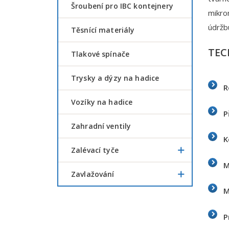
šroubení pro IBC kontejnery
mikron
údržb
Těsnící materiály
TEC
Tlakové spínače
Trysky a dýzy na hadice
R
Vozíky na hadice
P
Zahradní ventily
K
Zalévací tyče
M
Zavlažování
M
P