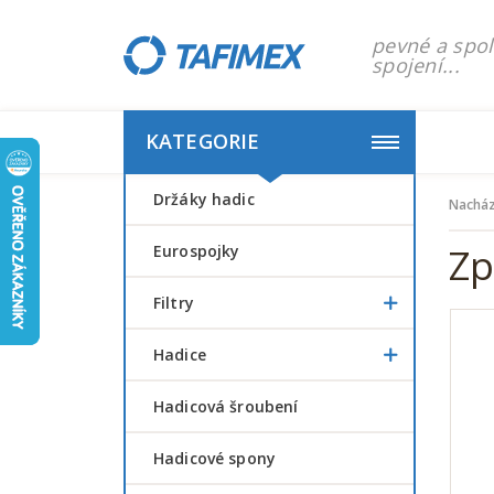
pevné a spol
spojení...
KATEGORIE
Držáky hadic
Nacház
Zp
Eurospojky
Filtry
Hadice
Hadicová šroubení
Hadicové spony