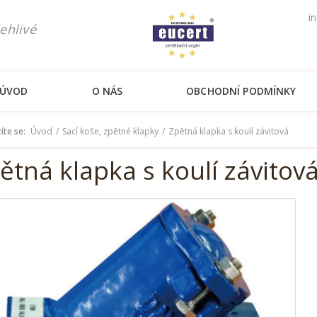
i
ehlivé
ÚVOD
O NÁS
OBCHODNÍ PODMÍNKY
íte se:
Úvod
Sací koše, zpětné klapky
Zpětná klapka s koulí závitová
ětná klapka s koulí závitov