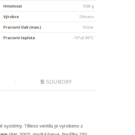
Hmotnost
1580 g
Výrobce
Sferaco
Pracovní tlak (max.)
16 bar
Pracovní teplota
-10°až 80°C
SOUBORY
é systémy. Těleso ventilu je vyrobeno z
ěrem
(RAL 5005, modrá barva, tloušťka 250