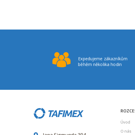
Expedujeme zákazníkům
běhěm několika hodin
ROZCE
Úvod
O nás
Jana Sigmunda 304