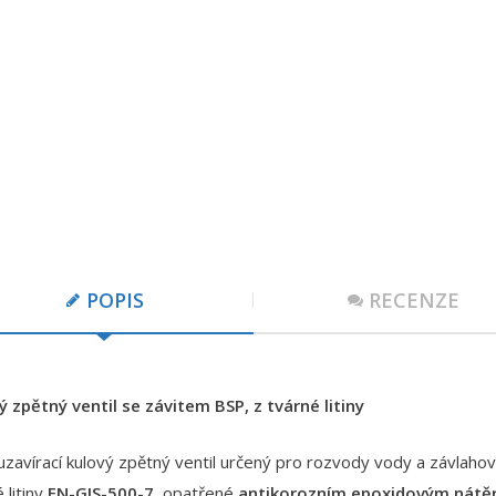
POPIS
RECENZE
ý zpětný ventil se závitem BSP, z tvárné litiny
zavírací kulový zpětný ventil určený pro rozvody vody a závlahov
 litiny
EN-GJS-500-7
, opatřené
antikorozním epoxidovým nát