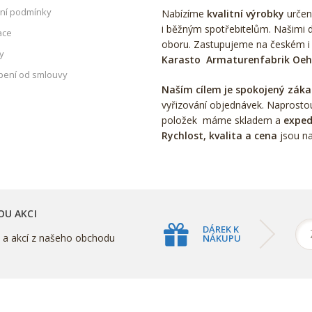
ní podmínky
Nabízíme
kvalitní výrobky
určen
i běžným spotřebitelům. Našimi d
ace
oboru. Zastupujeme na českém i
y
Karasto Armaturenfabrik Oe
ení od smlouvy
Naším cílem je spokojený záka
vyřizování objednávek. Naprosto
položek máme skladem a
exped
Rychlost, kvalita a cena
jsou na
OU AKCI
DÁREK K
k a akcí z našeho obchodu
NÁKUPU