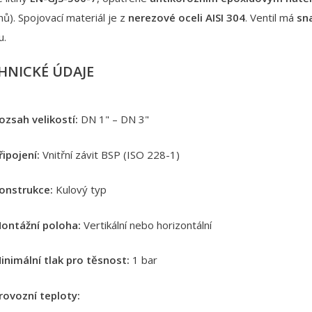
ů). Spojovací materiál je z
nerezové oceli AISI 304
. Ventil má
sn
u.
HNICKÉ ÚDAJE
ozsah velikostí:
DN 1" – DN 3"
řipojení:
Vnitřní závit BSP (ISO 228-1)
onstrukce:
Kulový typ
ontážní poloha:
Vertikální nebo horizontální
inimální tlak pro těsnost:
1 bar
rovozní teploty: