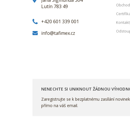
Obchod
Lutín 783 49
Certifik
+420 601 339 001
Kontakt
Odstoup
info@tafimex.cz
NENECHTE SI UNIKNOUT ŽÁDNOU VÝHODN
Zaregistrujte se k bezplatnému zasílání novine
přímo na váš email.