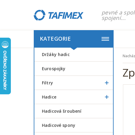
pevné a spol
spojení...
KATEGORIE
Držáky hadic
Nacház
Zp
Eurospojky
Filtry
Hadice
Hadicová šroubení
Hadicové spony