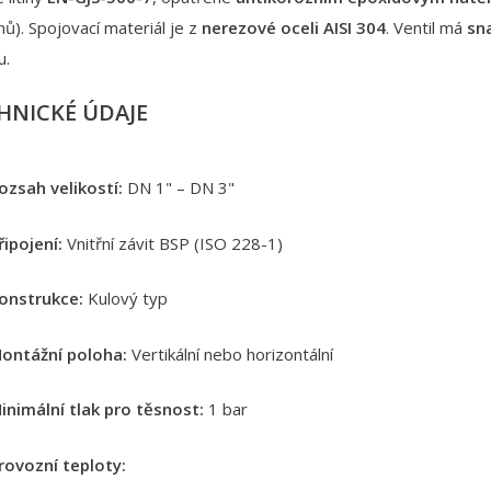
ů). Spojovací materiál je z
nerezové oceli AISI 304
. Ventil má
sn
u.
HNICKÉ ÚDAJE
ozsah velikostí:
DN 1" – DN 3"
řipojení:
Vnitřní závit BSP (ISO 228-1)
onstrukce:
Kulový typ
ontážní poloha:
Vertikální nebo horizontální
inimální tlak pro těsnost:
1 bar
rovozní teploty: