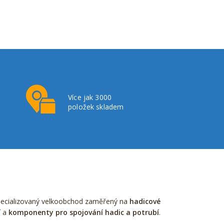
Více jak 3000
položek skladem
pecializovaný velkoobchod zaměřený na
hadicové
í a
komponenty pro spojování hadic a potrubí
.