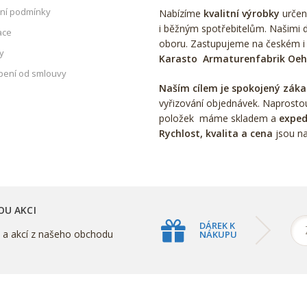
ní podmínky
Nabízíme
kvalitní výrobky
určen
i běžným spotřebitelům. Našimi d
ace
oboru. Zastupujeme na českém i
y
Karasto Armaturenfabrik Oe
ení od smlouvy
Naším cílem je spokojený záka
vyřizování objednávek. Naprosto
položek máme skladem a
exped
Rychlost, kvalita a cena
jsou na
OU AKCI
DÁREK K
k a akcí z našeho obchodu
NÁKUPU