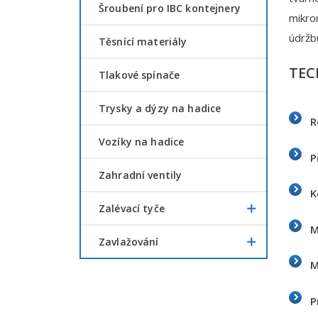
šroubení pro IBC kontejnery
mikron
údržb
Těsnící materiály
TEC
Tlakové spínače
Trysky a dýzy na hadice
R
Vozíky na hadice
P
Zahradní ventily
K
Zalévací tyče
M
Zavlažování
M
P