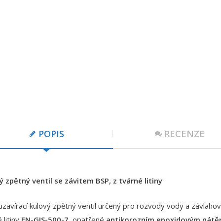
POPIS
RECENZE
ý zpětný ventil se závitem BSP, z tvárné litiny
zavírací kulový zpětný ventil určený pro rozvody vody a závlahov
 litiny
EN-GJS-500-7
, opatřené
antikorozním epoxidovým nát