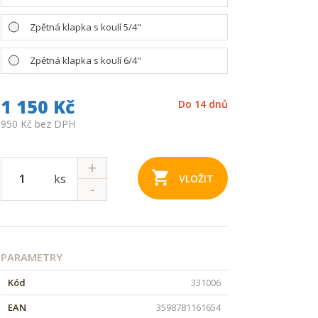
Zpětná klapka s koulí 5/4"
Zpětná klapka s koulí 6/4"
1 150 Kč
Do 14 dnů
950 Kč bez DPH
ks
VLOŽIT
PARAMETRY
Kód
331006
EAN
3598781161654