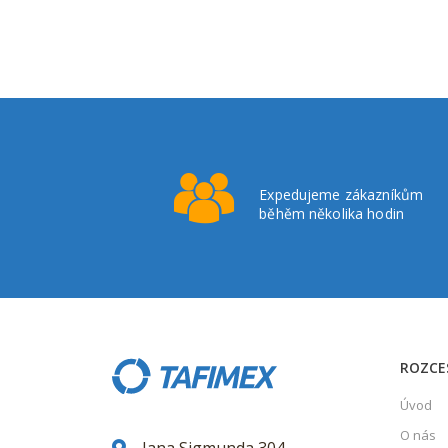
Expedujeme zákazníkům
běhěm několika hodin
ROZCE
Úvod
O nás
Jana Sigmunda 304