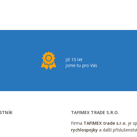
Již 15 let
jsme tu pro Vás
STNÍK
TAFIMEX TRADE S.R.O.
Firma
TAFIMEX trade s.r.o.
je s
rychlospojky
a další příslušenstv