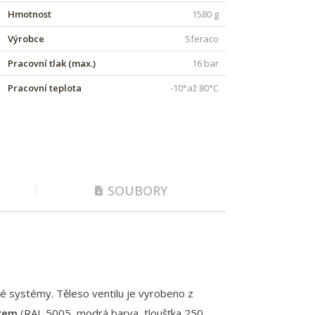
Hmotnost
1580 g
Výrobce
Sferaco
Pracovní tlak (max.)
16 bar
Pracovní teplota
-10°až 80°C
SOUBORY
é systémy. Těleso ventilu je vyrobeno z
ěrem
(RAL 5005, modrá barva, tloušťka 250