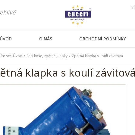
i
ehlivé
ÚVOD
O NÁS
OBCHODNÍ PODMÍNKY
íte se:
Úvod
Sací koše, zpětné klapky
Zpětná klapka s koulí závitová
ětná klapka s koulí závitov