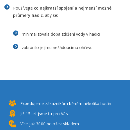
Používejte
co nejkratší spojení a nejmenší možné
průměry hadic
, aby se:
minimalizovala doba zdržení vody v hadici
zabránilo jejímu nežádoucímu ohřevu
Expedujeme zákazníkům
běhěm několika hodin
Již 15 let
jsme tu pro Vás
Více jak 3000
položek skladem