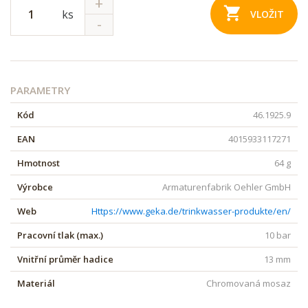
ks
VLOŽIT
PARAMETRY
Kód
46.1925.9
EAN
4015933117271
Hmotnost
64 g
Výrobce
Armaturenfabrik Oehler GmbH
Web
https://www.geka.de/trinkwasser-produkte/en/
Pracovní tlak (max.)
10 bar
Vnitřní průměr hadice
13 mm
Materiál
Chromovaná mosaz