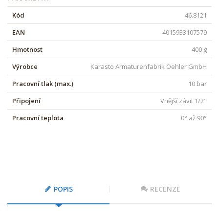
Kód
46.8121
EAN
4015933107579
Hmotnost
400 g
Výrobce
Karasto Armaturenfabrik Oehler GmbH
Pracovní tlak (max.)
10 bar
Připojení
Vnější závit 1/2"
Pracovní teplota
0° až 90°
POPIS
RECENZE