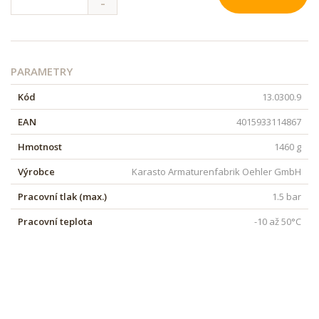
PARAMETRY
Kód
13.0300.9
EAN
4015933114867
Hmotnost
1460 g
Výrobce
Karasto Armaturenfabrik Oehler GmbH
Pracovní tlak (max.)
1.5 bar
Pracovní teplota
-10 až 50°C